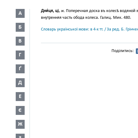
Дни́ця, ці,
ж.
Поперечная доска въ колесѣ водяной 
А
внутренняя часть обода колеса. Галиц. Мик. 480.
Б
Словарь української мови: в 4-х тт. / За ред. Б. Грін
В
Поділитись:
Г
Ґ
Д
Е
Є
Ж