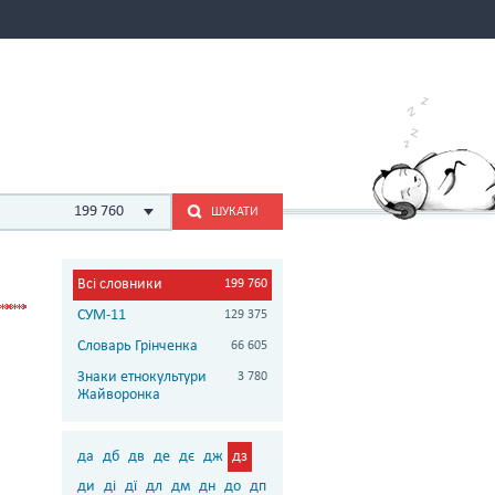
199 760
ШУКАТИ
Всі словники
199 760
СУМ-11
129 375
Словарь Грінченка
66 605
Знаки етнокультури
3 780
Жайворонка
да
дб
дв
де
дє
дж
дз
ди
ді
дї
дл
дм
дн
до
дп