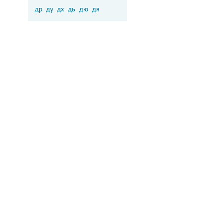
др
ду
дх
дь
дю
дя