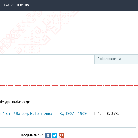
ТРАНСЛІТЕРАЦІЯ
Всі словники
ніе
дзє
вмѣсто
де
.
 4-х тт. / За ред. Б. Грінченка. — К., 1907—1909.
— Т. 1. — С. 378.
Поділитись: