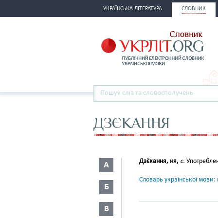
УКРАЇНСЬКА ЛІТЕРАТУРА
СЛОВНИК
ДЗЄКАННЯ
Дзє́кання, ня,
с.
Употребле
А
Словарь української мови: в
Б
В