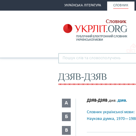
УКРАЇНСЬКА ЛІТЕРАТУРА
СЛОВНИК
ДЗЯВ-ДЗЯВ
ДЗЯВ-ДЗЯВ
див.
дзяв
.
А
Словник української мови: в 
Б
Наукова думка, 1970—198
В