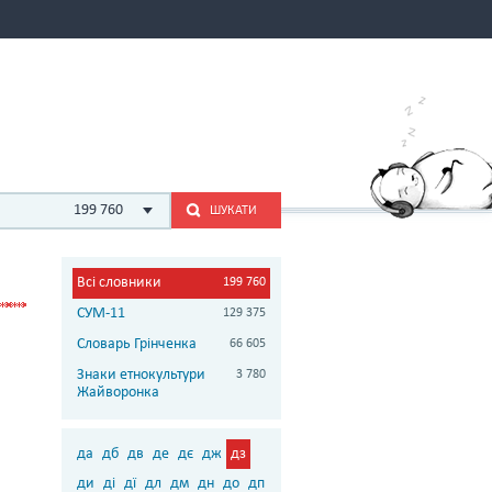
199 760
ШУКАТИ
Всі словники
199 760
СУМ-11
129 375
Словарь Грінченка
66 605
Знаки етнокультури
3 780
Жайворонка
да
дб
дв
де
дє
дж
дз
ди
ді
дї
дл
дм
дн
до
дп