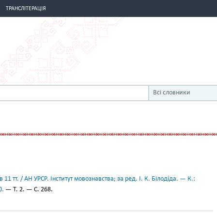
ТРАНСЛІТЕРАЦІЯ
Всі словники
11 тт. / АН УРСР. Інститут мовознавства; за ред. І. К. Білодіда. — К.:
0.
— Т. 2. — С. 268.