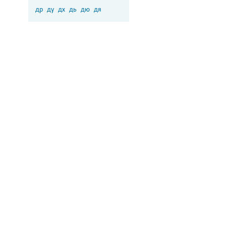
др
ду
дх
дь
дю
дя