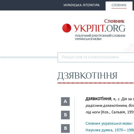
УКРАЇНСЬКА ЛІТЕРАТУРА
СЛОВНИК
ДЗЯВКОТІННЯ
ДЗЯВКОТІ́ННЯ
, я,
с.
Дія за 
А
радісним дзявкотінням, біл
під ноги
(Коз., Сальвія, 1959
Б
Словник української мови: в 
В
Наукова думка, 1970—198