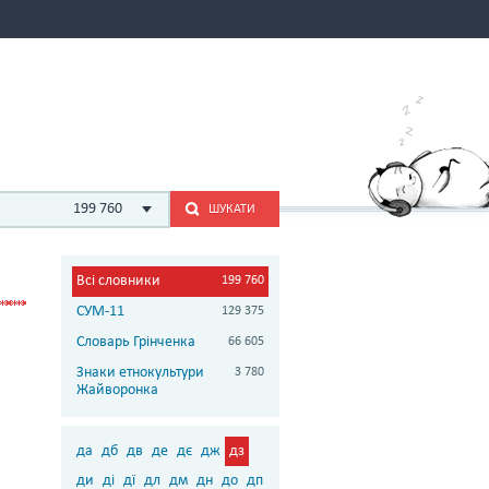
199 760
ШУКАТИ
Всі словники
199 760
СУМ-11
129 375
Словарь Грінченка
66 605
Знаки етнокультури
3 780
Жайворонка
да
дб
дв
де
дє
дж
дз
ди
ді
дї
дл
дм
дн
до
дп