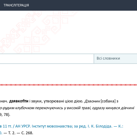
ТРАНСЛІТЕРАЦІЯ
Всі словники
знач.
дзявкоті́ти
і звуки, утворювані цією дією.
Дзвоник
[собака] з
о-рудим клубочком перекочуючись у високій траві, одразу кинувся дівчині
, 78).
11 тт. / АН УРСР. Інститут мовознавства; за ред. І. К. Білодіда. — К.:
0.
— Т. 2. — С. 268.