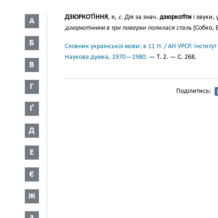
ДЗЮРКОТІ́ННЯ
, я,
с.
Дія за знач.
дзюркоті́ти
і звуки,
А
дзюркотінням в три поверхи полилася сталь
(Собко, Б
Б
Словник української мови: в 11 тт. / АН УРСР. Інститут
Наукова думка, 1970—1980.
— Т. 2. — С. 268.
В
Г
Поділитись:
Ґ
Д
Е
Є
Ж