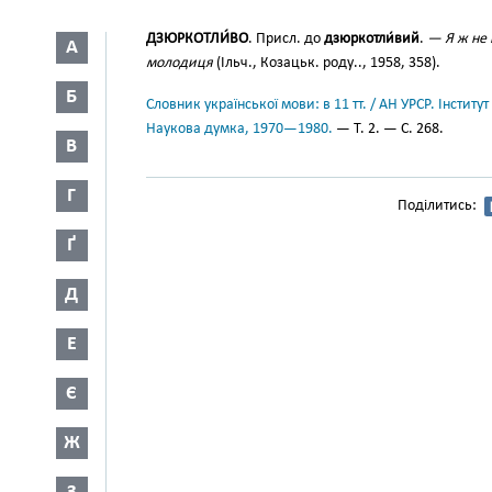
ДЗЮРКОТЛИ́ВО
. Присл. до
дзюркотли́вий
.
— Я ж не 
А
молодиця
(Ільч., Козацьк. роду.., 1958, 358).
Б
Словник української мови: в 11 тт. / АН УРСР. Інститут
Наукова думка, 1970—1980.
— Т. 2. — С. 268.
В
Г
Поділитись:
Ґ
Д
Е
Є
Ж