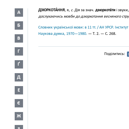
ДЗЮРКОТА́ННЯ
, я,
с.
Дія за знач.
дзюркота́ти
і звуки
А
дослухаючись мовби до дзюркотання весняного стр
Б
Словник української мови: в 11 тт. / АН УРСР. Інститут
Наукова думка, 1970—1980.
— Т. 2. — С. 268.
В
Г
Поділитись:
Ґ
Д
Е
Є
Ж