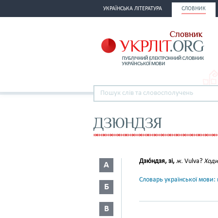
УКРАЇНСЬКА ЛІТЕРАТУРА
СЛОВНИК
ДЗЮНДЗЯ
Дзю́ндзя, зі,
ж.
Vulva?
Ходи
А
Словарь української мови: в
Б
В