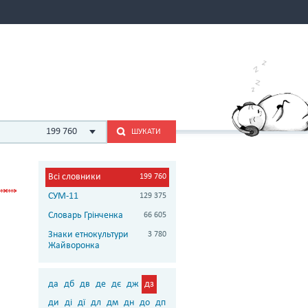
199 760
ШУКАТИ
Всі словники
199 760
СУМ-11
129 375
Словарь Грінченка
66 605
Знаки етнокультури
3 780
Жайворонка
да
дб
дв
де
дє
дж
дз
ди
ді
дї
дл
дм
дн
до
дп