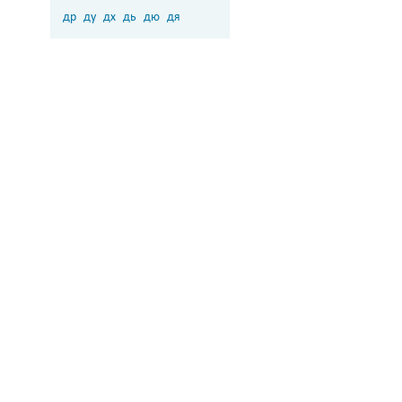
др
ду
дх
дь
дю
дя