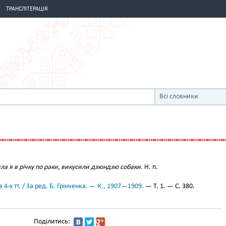
ТРАНСЛІТЕРАЦІЯ
Всі словники
ла я в річку по раки, викусили дзюндзю собаки.
Н. п.
 4-х тт. / За ред. Б. Грінченка. — К., 1907—1909.
— Т. 1. — С. 380.
Поділитись: