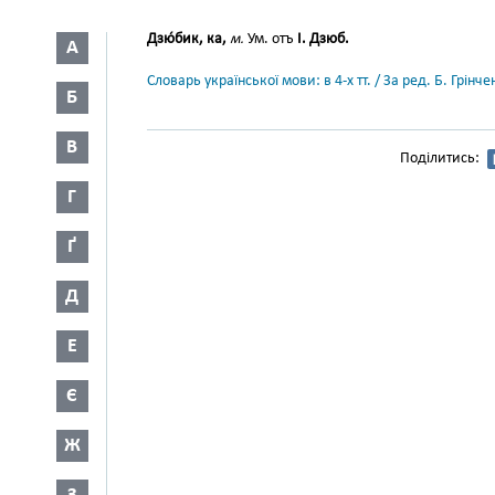
Дзю́бик, ка,
м.
Ум. отъ
I. Дзюб.
А
Словарь української мови: в 4-х тт. / За ред. Б. Грін
Б
В
Поділитись:
Г
Ґ
Д
Е
Є
Ж