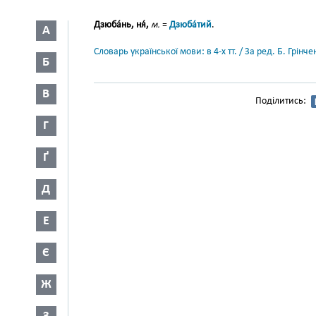
Дзюба́нь, ня́,
м.
=
Дзюба́тий
.
А
Словарь української мови: в 4-х тт. / За ред. Б. Грін
Б
В
Поділитись:
Г
Ґ
Д
Е
Є
Ж