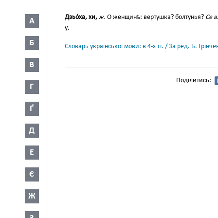
Дзьо́ха, хи,
ж.
О женщинѣ: вертушка? болтунья?
Се в
А
у.
Б
Словарь української мови: в 4-х тт. / За ред. Б. Грін
В
Поділитись:
Г
Ґ
Д
Е
Є
Ж