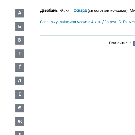
Дзьобань, ня,
м.
=
Оскард
(съ острыми концами). Ми
А
Словарь української мови: в 4-х тт. / За ред. Б. Грін
Б
В
Поділитись:
Г
Ґ
Д
Е
Є
Ж