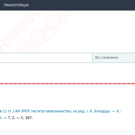
ТРАНСЛІТЕРАЦІЯ
Всі словники
11 тт. / АН УРСР. Інститут мовознавства; за ред. І. К. Білодіда. — К.:
0.
— Т. 2. — С. 267.