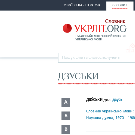
УКРАЇНСЬКА ЛІТЕРАТУРА
СЛОВНИК
ДЗУСЬКИ
ДЗУ́СЬКИ
див.
дзусь
.
А
Словник української мови: в 
Б
Наукова думка, 1970—198
В