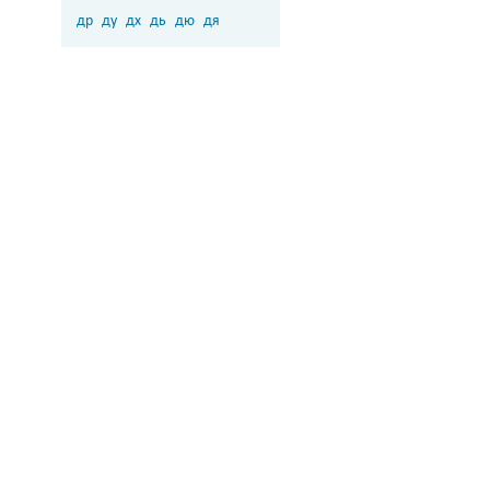
др
ду
дх
дь
дю
дя