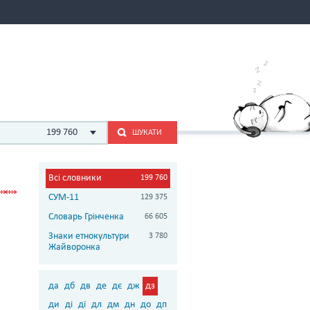
199 760
ШУКАТИ
Всі словники
199 760
СУМ-11
129 375
Словарь Грінченка
66 605
Знаки етнокультури
3 780
Жайворонка
да
дб
дв
де
дє
дж
дз
ди
ді
дї
дл
дм
дн
до
дп