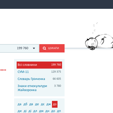
199 760
ШУКАТИ
Всі словники
199 760
СУМ-11
129 375
Словарь Грінченка
66 605
Знаки етнокультури
3 780
Жайворонка
да
дб
дв
де
дє
дж
дз
ди
ді
дї
дл
дм
дн
до
дп