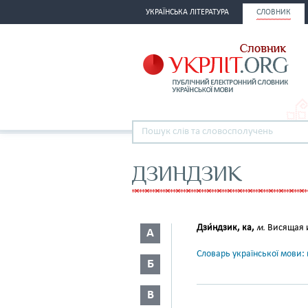
УКРАЇНСЬКА ЛІТЕРАТУРА
СЛОВНИК
ДЗИНДЗИК
Дзи́ндзик, ка,
м.
Висящая и
А
Словарь української мови: в
Б
В