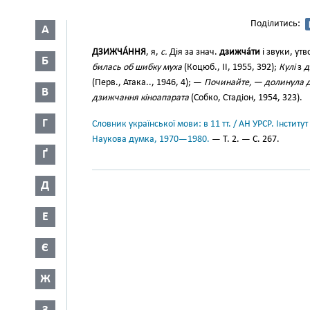
Поділитись:
А
ДЗИЖЧА́ННЯ
, я,
с.
Дія за знач.
дзижча́ти
і звуки, ут
Б
билась об шибку муха
(Коцюб., II, 1955, 392);
Кулі
з
д
(Перв., Атака.., 1946, 4); —
Починайте, — долинула д
В
дзижчання кіноапарата
(Собко, Стадіон, 1954, 323).
Г
Словник української мови: в 11 тт. / АН УРСР. Інститут
Наукова думка, 1970—1980.
— Т. 2. — С. 267.
Ґ
Д
Е
Є
Ж