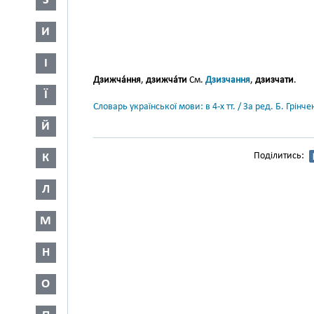
З
И
І
Дзижча́ння
,
дзижча́ти
См.
Дзизчання
,
дзизчати
.
Ї
Словарь української мови: в 4-х тт. / За ред. Б. Грін
Й
Поділитись:
К
Л
М
Н
О