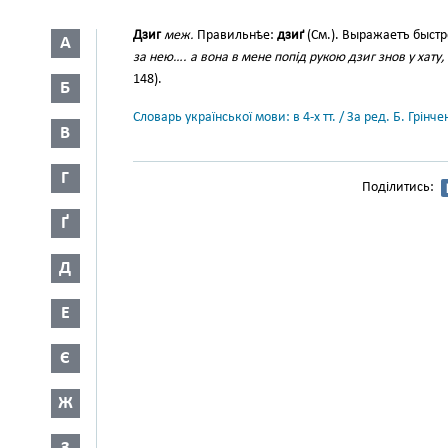
Дзиг
меж.
Правильнѣе:
дзиґ
(См.). Выражаетъ быстр
А
за нею…. а вона в мене попід рукою дзиг знов у хату, 
148).
Б
Словарь української мови: в 4-х тт. / За ред. Б. Грін
В
Г
Поділитись:
Ґ
Д
Е
Є
Ж