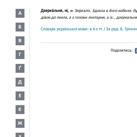
Дзерка́льня, ні,
ж.
Зеркало.
Здохла в його кобила: бу
А
дівок до пекла, а з голови лихтарня, а із… дзеркальня
Б
Словарь української мови: в 4-х тт. / За ред. Б. Грін
В
Поділитись:
Г
Ґ
Д
Е
Є
Ж