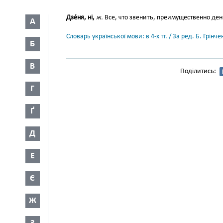
Дзе́ня, ні,
ж.
Все, что звенитъ, преимущественно деньги
А
Словарь української мови: в 4-х тт. / За ред. Б. Грін
Б
В
Поділитись:
Г
Ґ
Д
Е
Є
Ж