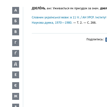
ДЗЕЛЕ́НЬ
,
виг.
Уживається як присудок за знач.
дзел
А
Словник української мови: в 11 тт. / АН УРСР. Інститут
Б
Наукова думка, 1970—1980.
— Т. 2. — С. 266.
В
Поділитись:
Г
Ґ
Д
Е
Є
Ж