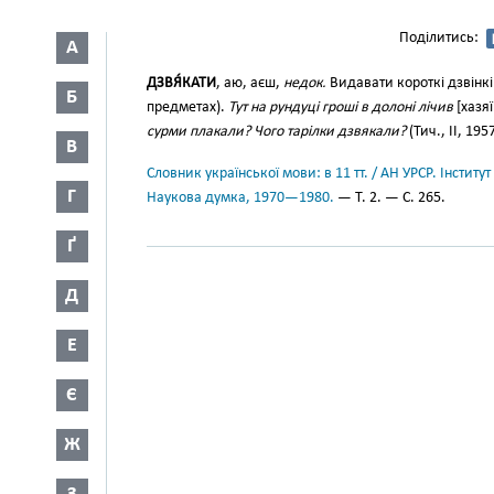
Поділитись:
А
ДЗВЯ́КАТИ
, аю, аєш,
недок.
Видавати короткі дзвінкі
Б
предметах).
Тут на рундуці гроші в долоні лічив
[хазяї
сурми плакали? Чого тарілки дзвякали?
(Тич., II, 195
В
Словник української мови: в 11 тт. / АН УРСР. Інститут
Г
Наукова думка, 1970—1980.
— Т. 2. — С. 265.
Ґ
Д
Е
Є
Ж