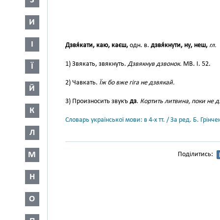
З
И
І
Дзвя́кати, каю, каєш,
одн. в.
дзвя́кнути, ну, неш,
гл.
1) Звякать, звякнуть.
Дзвякнув дзвонок.
МВ. І. 52.
Ї
2) Чавкать.
Їж бо вже гіга не дзвякай.
Й
3) Произносить звукъ
дз
.
Кортить литвина, поки не д
К
Словарь української мови: в 4-х тт. / За ред. Б. Грін
Л
М
Поділитись:
Н
О