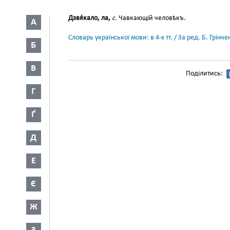
Дзвя́кало, ла,
с.
Чавкающій человѣкъ.
А
Словарь української мови: в 4-х тт. / За ред. Б. Грін
Б
В
Поділитись:
Г
Ґ
Д
Е
Є
Ж