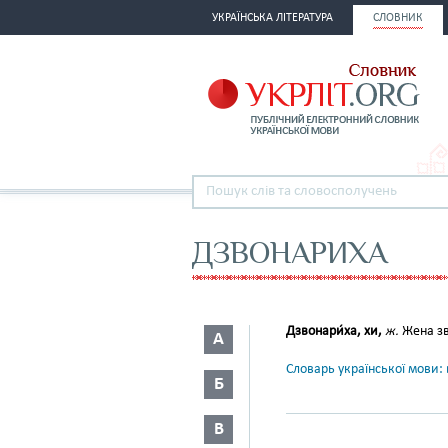
УКРАЇНСЬКА ЛІТЕРАТУРА
СЛОВНИК
ДЗВОНАРИХА
Дзвонари́ха, хи,
ж.
Жена зв
А
Словарь української мови: в
Б
В