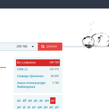
199 760
ШУКАТИ
Всі словники
199 760
СУМ-11
129 375
Словарь Грінченка
66 605
Знаки етнокультури
3 780
Жайворонка
да
дб
дв
де
дє
дж
дз
ди
ді
дї
дл
дм
дн
до
дп