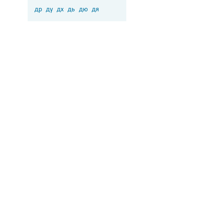
др
ду
дх
дь
дю
дя