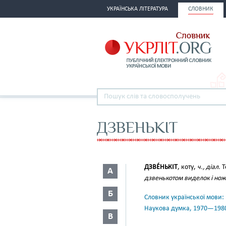
УКРАЇНСЬКА ЛІТЕРАТУРА
СЛОВНИК
ДЗВЕНЬКІТ
ДЗВЕ́НЬКІТ
, коту,
ч., діал.
Т
А
дзвенькотом виделок і нож
Б
Словник української мови: в 
Наукова думка, 1970—198
В