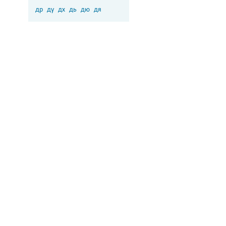
др
ду
дх
дь
дю
дя