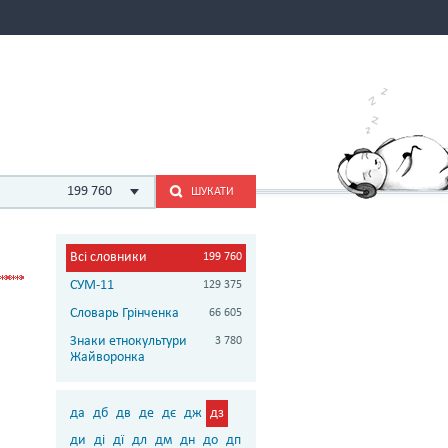
199 760
ШУКАТИ
Всі словники
199 760
СУМ-11
129 375
Словарь Грінченка
66 605
Знаки етнокультури
3 780
Жайворонка
да
дб
дв
де
дє
дж
дз
ди
ді
дї
дл
дм
дн
до
дп