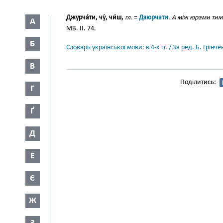
Джурча́ти, чу́, чи́ш,
гл.
=
Дзюрчати
.
А між юрами тими
А
МВ. ІІ. 74.
Б
Словарь української мови: в 4-х тт. / За ред. Б. Грін
В
Поділитись:
Г
Ґ
Д
Е
Є
Ж