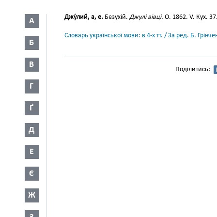
Джу́лий, а, е.
Безухій.
Джулі вівці.
О. 1862. V. Кух. 37
А
Словарь української мови: в 4-х тт. / За ред. Б. Грін
Б
В
Поділитись:
Г
Ґ
Д
Е
Є
Ж