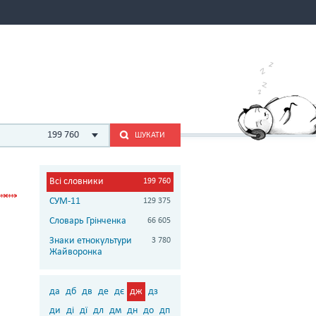
199 760
ШУКАТИ
Всі словники
199 760
СУМ-11
129 375
Словарь Грінченка
66 605
Знаки етнокультури
3 780
Жайворонка
да
дб
дв
де
дє
дж
дз
ди
ді
дї
дл
дм
дн
до
дп