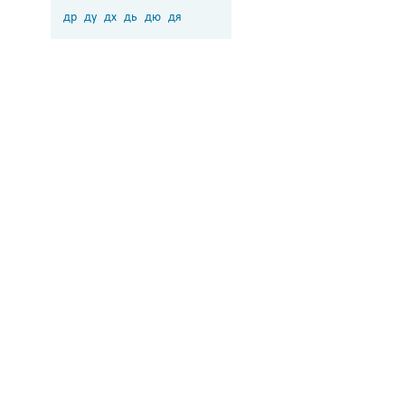
др
ду
дх
дь
дю
дя