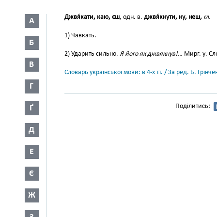
Джвя́кати, каю, єш
, одн. в.
джвя́кнути, ну, неш,
гл.
А
1) Чавкать.
Б
2) Ударить сильно.
Я його як джвякнув!…
Мирг. у. Сл
В
Словарь української мови: в 4-х тт. / За ред. Б. Грін
Г
Поділитись:
Ґ
Д
Е
Є
Ж