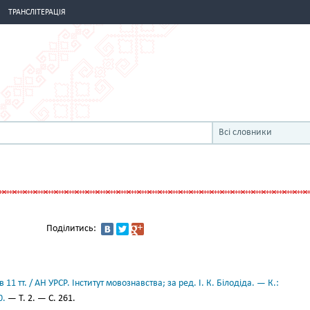
ТРАНСЛІТЕРАЦІЯ
Всі словники
Поділитись:
11 тт. / АН УРСР. Інститут мовознавства; за ред. І. К. Білодіда. — К.:
0.
— Т. 2. — С. 261.