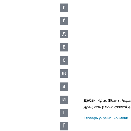
Г
Ґ
Д
Е
Є
Ж
З
И
Джбан, ну,
м.
Жбанъ.
Черво
дран, єсть у мене грошей 
І
Словарь української мови: в
Ї