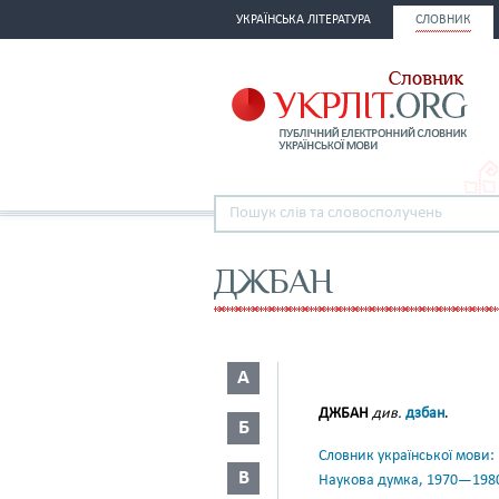
УКРАЇНСЬКА ЛІТЕРАТУРА
СЛОВНИК
ДЖБАН
А
ДЖБАН
див.
дзбан
.
Б
Словник української мови: в 
В
Наукова думка, 1970—198