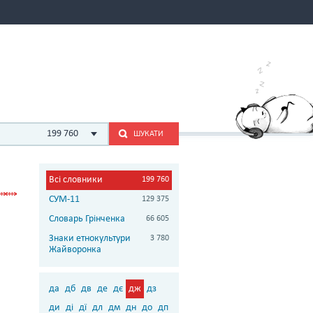
199 760
ШУКАТИ
Всі словники
199 760
СУМ-11
129 375
Словарь Грінченка
66 605
Знаки етнокультури
3 780
Жайворонка
да
дб
дв
де
дє
дж
дз
ди
ді
дї
дл
дм
дн
до
дп