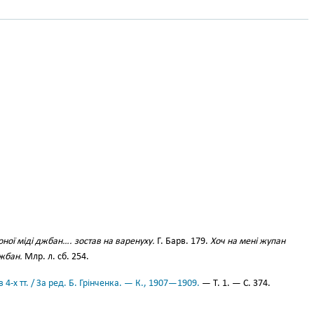
ної міді джбан…. зостав на варенуху.
Г. Барв. 179.
Хоч на мені жупан
джбан.
Млр. л. сб. 254.
 4-х тт. / За ред. Б. Грінченка. — К., 1907—1909.
— Т. 1. — С. 374.