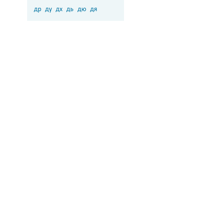
др
ду
дх
дь
дю
дя