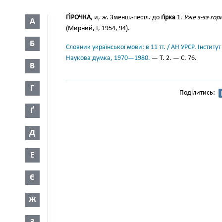
ГІ́РОЧКА
, и,
ж
. Зменш.-пестл. до
гі́рка
1.
Уже з-за гор
А
(Мирний, І, 1954, 94).
Б
Словник української мови: в 11 тт. / АН УРСР. Інститут
Наукова думка, 1970—1980.
— Т. 2. — С. 76.
В
Г
Поділитись:
Ґ
Д
Е
Є
Ж