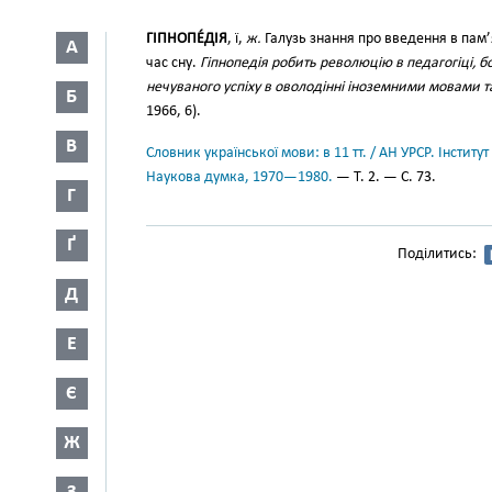
ГІПНОПЕ́ДІЯ
, ї,
ж.
Галузь знання про введення в пам’я
А
час сну.
Гіпнопедія робить революцію в педагогіці, б
нечуваного успіху в оволодінні іноземними мовами 
Б
1966, 6).
В
Словник української мови: в 11 тт. / АН УРСР. Інститут
Наукова думка, 1970—1980.
— Т. 2. — С. 73.
Г
Ґ
Поділитись:
Д
Е
Є
Ж