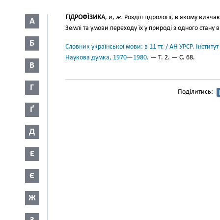
ГІДРОФІ́ЗИКА
, и,
ж.
Розділ гідрології, в якому вивчаю
А
Землі та умови переходу їх у природі з одного стану 
Б
Словник української мови: в 11 тт. / АН УРСР. Інститут
Наукова думка, 1970—1980.
— Т. 2. — С. 68.
В
Г
Поділитись:
Ґ
Д
Е
Є
Ж