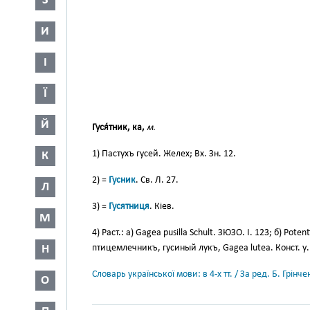
З
И
І
Ї
Й
Гуся́тник, ка,
м.
1) Пастухъ гусей. Желех; Вх. Зн. 12.
К
2) =
Гусник
. Св. Л. 27.
Л
3) =
Гусятниця
. Кіев.
М
4) Раст.: a) Gagea pusilla Schult. ЗЮЗО. І. 123; б) Poten
Н
птицемлечникъ, гусиный лукъ, Gagea lutea. Конст. у.
Словарь української мови: в 4-х тт. / За ред. Б. Грін
О