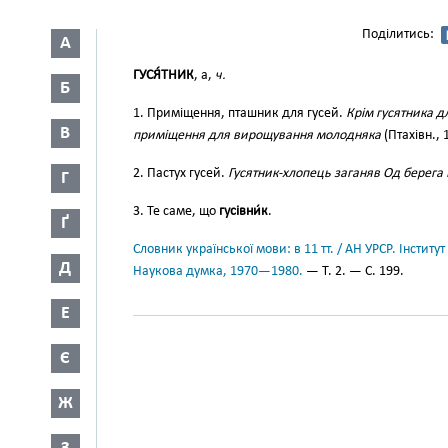
Поділитись:
А
ГУСЯ́ТНИК
, а,
ч.
Б
1. Приміщення, пташник для гусей.
Крім гусятника д
В
приміщення для вирощування молодняка
(Птахівн., 
2. Пастух гусей.
Гусятник-хлопець заганяв Од берега
Г
3. Те саме, що
гусівни́к
.
Ґ
Словник української мови: в 11 тт. / АН УРСР. Інститут
Д
Наукова думка, 1970—1980.
— Т. 2. — С. 199.
Е
Є
Ж