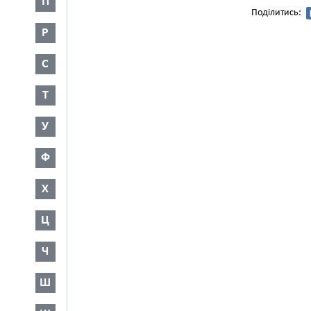
П
Поділитись:
Р
С
Т
У
Ф
Х
Ц
Ч
Ш