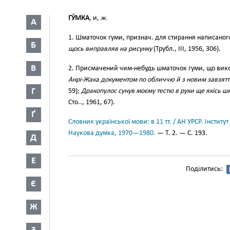
ГУ́МКА
, и,
ж.
А
1. Шматочок гуми, признач. для стирання написаног
Б
щось виправляв на рисунку
(Трубл., III, 1956, 306).
В
2. Присмачений чим-небудь шматочок гуми, що вик
Анрі-Жака документом по обличчю й з новим завзятт
Г
59);
Дракопулос сунув моєму тестю в руки ще якісь ш
Сто.., 1961, 67).
Ґ
Словник української мови: в 11 тт. / АН УРСР. Інститут
Наукова думка, 1970—1980.
— Т. 2. — С. 193.
Д
Е
Поділитись:
Є
Ж