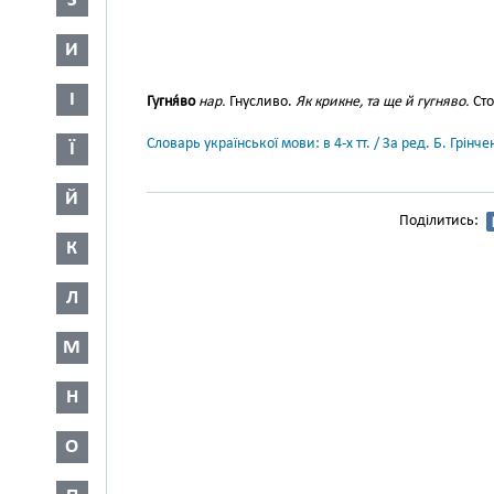
З
И
І
Гугня́во
нар.
Гнусливо.
Як крикне, та ще й гугняво.
Сто
Словарь української мови: в 4-х тт. / За ред. Б. Грін
Ї
Й
Поділитись:
К
Л
М
Н
О