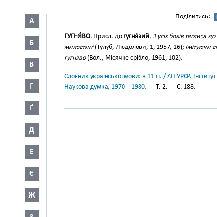
Поділитись:
А
ГУГНЯ́ВО
. Присл. до
гугня́вий
.
З усіх боків тяглися до
Б
милостині
(Тулуб, Людолови, 1, 1957, 16);
Імітуючи с
гугняво
(Вол., Місячне срібло, 1961, 102).
В
Словник української мови: в 11 тт. / АН УРСР. Інститут
Г
Наукова думка, 1970—1980.
— Т. 2. — С. 188.
Ґ
Д
Е
Є
Ж