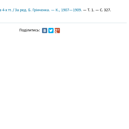
 4-х тт. / За ред. Б. Грінченка. — К., 1907—1909.
— Т. 1. — С. 327.
Поділитись: