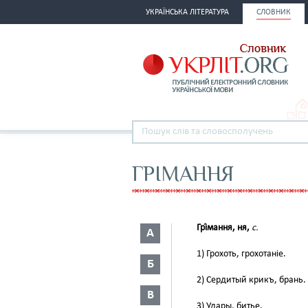
УКРАЇНСЬКА ЛІТЕРАТУРА
СЛОВНИК
ГРІМАННЯ
Грі́мання, ня,
с.
А
1) Грохоть, грохотаніе.
Б
2) Сердитый крикъ, брань.
В
3) Удары, битье.