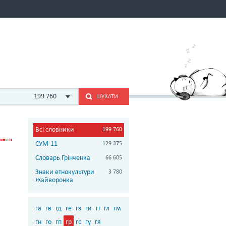
199 760
ШУКАТИ
Всі словники
199 760
СУМ-11
129 375
Словарь Грінченка
66 605
Знаки етнокультури
3 780
Жайворонка
га
гв
гд
ге
гз
ги
гі
гл
гм
гн
го
гп
гр
гс
гу
гя