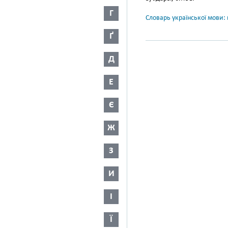
Г
Словарь української мови: в
Ґ
Д
Е
Є
Ж
З
И
І
Ї