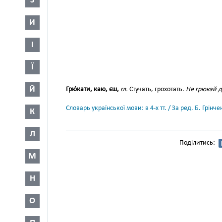
З
И
І
Ї
Й
Грю́кати, каю, єш,
гл.
Стучать, грохотать.
Не грюкай 
Словарь української мови: в 4-х тт. / За ред. Б. Грін
К
Л
Поділитись:
М
Н
О