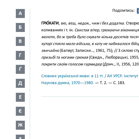
Поділитись:
А
ГРЮ́КАТИ
, аю, аєш,
недок., чим і без додатка.
Створю
Б
коливаннях і т. ін.
Свистав вітер, грюкаючи віконниц
молоти, бо ж треба було скувати кілька десятків тисяч
В
хуторі стояло мало війська, в хату не набивалося бійці
звичайно
(Багмут, Записки.., 1961, 75); // 3 силою с
Г
призьбі та ногами грюкав
(Свидн., Люборацькі, 1955,
покрити своїм голосом гармидер
(Донч., II, 1956, 120
Ґ
Словник української мови: в 11 тт. / АН УРСР. Інститут
Д
Наукова думка, 1970—1980.
— Т. 2. — С. 183.
Е
Є
Ж