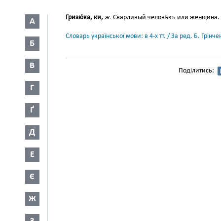
Гризю́ка, ки,
ж.
Сварливый человѣкъ или женщина.
А
Словарь української мови: в 4-х тт. / За ред. Б. Грін
Б
В
Поділитись:
Г
Ґ
Д
Е
Є
Ж