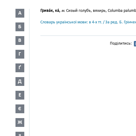
Грива́к, ка́,
м.
Сизый голубъ, вяхирь, Columba palumbus
А
Словарь української мови: в 4-х тт. / За ред. Б. Грін
Б
В
Поділитись:
Г
Ґ
Д
Е
Є
Ж