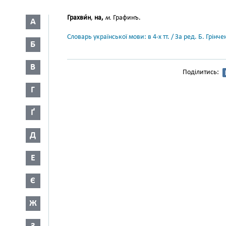
Грахви́н
,
на,
м.
Графинъ.
А
Словарь української мови: в 4-х тт. / За ред. Б. Грін
Б
В
Поділитись:
Г
Ґ
Д
Е
Є
Ж