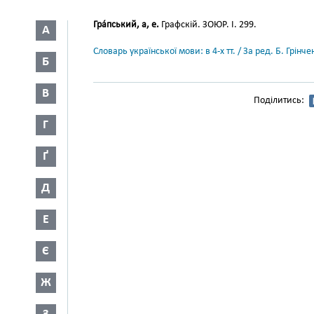
Гра́пський, а, е.
Графскій. ЗОЮР. І. 299.
А
Словарь української мови: в 4-х тт. / За ред. Б. Грін
Б
В
Поділитись:
Г
Ґ
Д
Е
Є
Ж