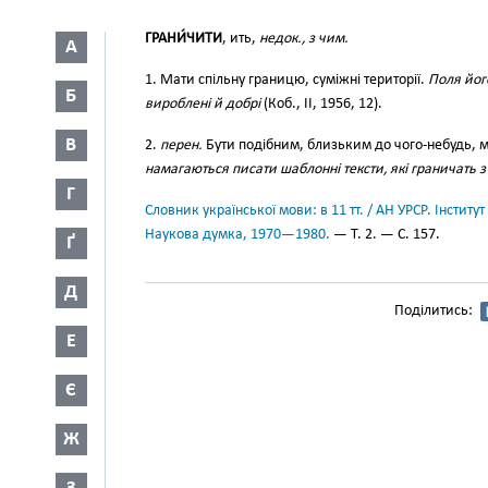
ГРАНИ́ЧИТИ
, ить,
недок., з чим.
А
1. Мати спільну границю, суміжні території.
Поля йог
Б
вироблені й добрі
(Коб., II, 1956, 12).
В
2.
перен.
Бути подібним, близьким до чого-небудь, 
намагаються писати шаблонні тексти, які граничать 
Г
Словник української мови: в 11 тт. / АН УРСР. Інститут
Наукова думка, 1970—1980.
— Т. 2. — С. 157.
Ґ
Д
Поділитись:
Е
Є
Ж