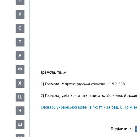
П
Р
С
Т
У
Ф
Гра́мота, ти,
ж.
Х
1) Грамота.
У руках царська грамота.
К. ЧР. 338.
2) Грамота, умѣнье читать и писать.
Уже воно й грам
Ц
Словарь української мови: в 4-х тт. / За ред. Б. Грін
Ч
Ш
Поділитись: