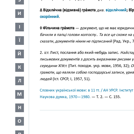
З
∆ Відкли́чна (відзивна́) гра́мота
див.
відкли́чний
; Ві
И
охоро́нний
.
І
◊ Фі́льчина гра́мота
— документ, що не має юридично
бачили в папці голови колгоспу.. Та все це схоже на
Ї
сказати, документів ніким не підписаний
(Рад. Укр., 7
2.
іст.
Лист, послання або який-небудь запис.
Найстар
Й
письмових документів з досить виразними рисами ук
середини ХІУст.
(Пит. походж. укр. мови, 1956, 32);
О
К
грамоти, що являли собою господарські записи, уривк
людей
(Іст. СРСР, І, 1957, 51).
Л
Словник української мови: в 11 тт. / АН УРСР. Інститут
М
Наукова думка, 1970—1980.
— Т. 2. — С. 155.
Н
О