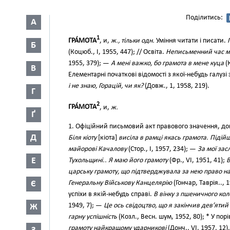
Поділитись:
А
1
ГРА́МОТА
, и,
ж., тільки одн.
Уміння читати і писати.
Б
(Коцюб., І, 1955, 447); // Освіта.
Неписьменний час 
1955, 379); —
А мені важко, бо грамота в мене куца
(
В
Елементарні початкові відомості з якої-небудь галуз
і не знаю, Горацій, чи як?
(Довж., 1, 1958, 219).
Г
2
ГРА́МОТА
, и,
ж.
Ґ
1. Офіційний письмовий акт правового значення, до
Д
Біля кіоту
[кіота]
висіла в рамці якась грамота. Підій
майорові Качалову
(Стор., І, 1957, 234); —
За мої зас
Е
Тухольщині.. Я маю його грамоту
(Фр., VI, 1951, 41);
В
царську грамоту, що підтверджувала за нею право на 
Є
Генеральну Військову Канцелярію
(Гончар, Таврія..,
успіхи в якій-небудь справі.
В вінку з пшеничного кол
1949, 7); —
Це ось свідоцтво, що я закінчив дев’ятий
Ж
гарну успішність
(Козл., Весн. шум, 1952, 80); * У пор
грамоту найкращому ударникові
(Донч., VI, 1957, 12).