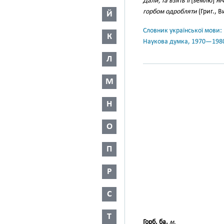
Дали, та взять її
[землю]
ні
горбом одробляти
(Григ., В
Й
Словник української мови: в 
К
Наукова думка, 1970—198
Л
М
Н
О
П
Р
С
Т
Горб, ба,
м.