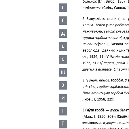
бузиною
(Гл., Вибр., 1957, 
Г
вибалками
(Сміл., Сашко, 1
2. Випуклість на спині, на
Ґ
клітки.
Тепер у нас робітни
наживають, землю сльоза
Д
одним горбом на спині, з д
на спину
(Чорн., Визвол. зе
Е
верблюда і деяких інших т
очі, 1956, 11); У
бугаїв гол
Є
1956, 61); //
перен., розм.
С
другий з емтеесу. От вони 
Ж
3. у
знач. присл.
горбо́м
. У
З
стіг сіна, горбом здіймаєть
Вага літ вигнула горбом її
И
Янов., І, 1958, 229).
◊ Гну́ти горба́
— дуже багат
І
(Мал., І, 1956, 309);
[Свої́м
зусиллями.
Куркуль нажива
Ї