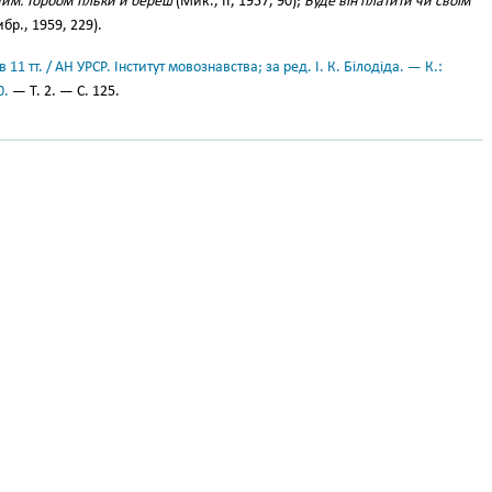
чим. Горбом тільки й береш
(Мик., II, 1957, 90);
Буде він платити чи своїм
ибр., 1959, 229).
11 тт. / АН УРСР. Інститут мовознавства; за ред. І. К. Білодіда. — К.:
0.
— Т. 2. — С. 125.