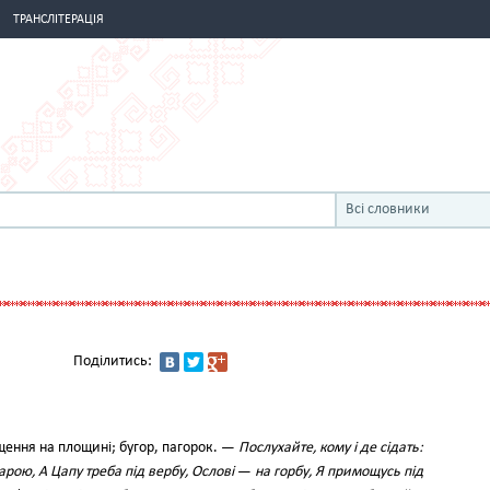
ТРАНСЛІТЕРАЦІЯ
Всі словники
Поділитись:
щення на площині; бугор, пагорок. —
Послухайте, кому і де сідать:
арою, А Цапу треба під вербу, Ослові
—
на горбу, Я примощусь під