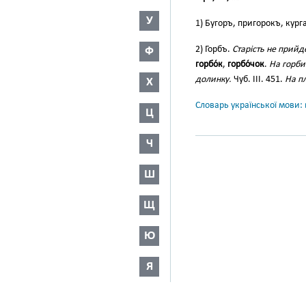
У
1) Бугоръ, пригорокъ, кург
2) Горбъ.
Старість не прийд
Ф
горбо́к
,
горбо́чок
.
На горби
долинку.
Чуб. ІІІ. 451.
На п
Х
Словарь української мови: в
Ц
Ч
Ш
Щ
Ю
Я