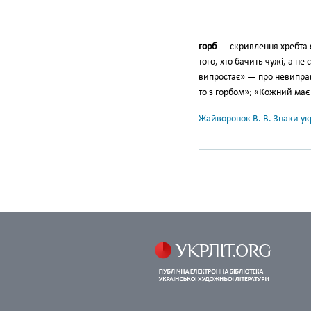
горб
— скривлення хребта я
того, хто бачить чужі, а не
випростає» — про невиправн
то з горбом»; «Кожний має с
Жайворонок В. В. Знаки укр