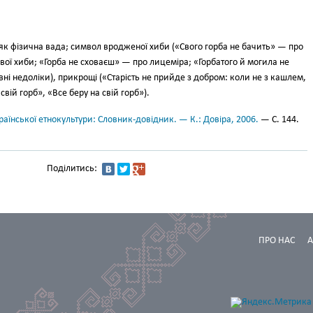
к фі­зична вада; символ вродженої хи­би («Свого горба не бачить» — про
 свої хи­би; «Горба не сховаєш» — про ли­цеміра; «Горбатого й могила не
і не­доліки), прикрощі («Старість не прийде з добром: коли не з кашлем,
вій горб», «Все беру на свій горб»).
аїнської етнокультури: Словник-довідник. — К.: Довіра, 2006.
— С. 144.
Поділитись:
ПРО НАС
А