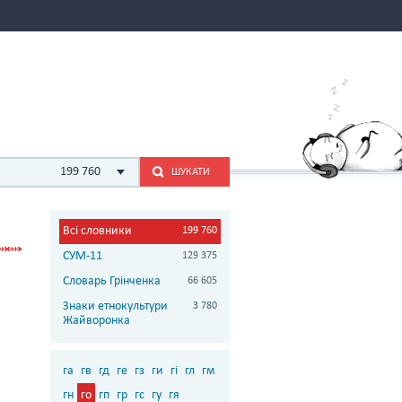
199 760
ШУКАТИ
Всі словники
199 760
СУМ-11
129 375
Словарь Грінченка
66 605
Знаки етнокультури
3 780
Жайворонка
га
гв
гд
ге
гз
ги
гі
гл
гм
гн
го
гп
гр
гс
гу
гя