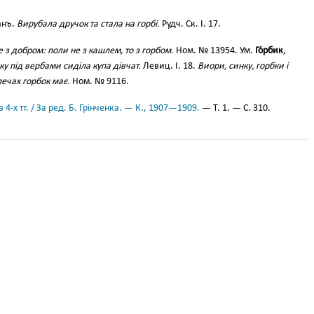
анъ.
Вирубала дручок та стала на горбі.
Рудч. Ск. I. 17.
е з добром: поли не з кашлем, то з горбом.
Ном. № 13954. Ум.
Го́рбик
,
ку під вербами сиділа купа дівчат.
Левиц. І. 18.
Виори, синку, горбки і
лечах горбок має.
Ном. № 9116.
 4-х тт. / За ред. Б. Грінченка. — К., 1907—1909.
— Т. 1. — С. 310.