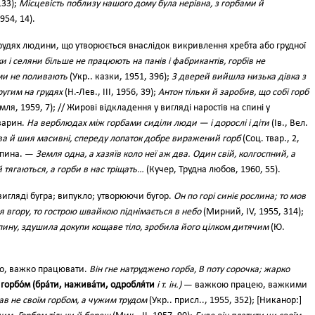
133);
Місцевість поблизу нашого дому була нерівна, з горбами й
954, 14).
 грудях людини, що утворюється внаслідок викривлення хребта або грудної
ки і селяни більше не працюють на панів і фабрикантів, горбів не
ми не поливають
(Укр.. казки, 1951, 396);
З дверей вийшла низька дівка з
ругим на грудях
(Н.-Лев., III, 1956, 39);
Антон тільки й заробив, що собі горб
мля, 1959, 7); // Жирові відкладення у вигляді наростів на спині у
варин.
На верблюдах між горбами сиділи люди — і дорослі і діти
(Ів., Вел.
ова й шия масивні, спереду лопаток добре виражений горб
(Соц. твар., 2,
пина. —
Земля одна, а хазяїв коло неї аж два. Один свій, колгоспний, а
й тягаються, а горби в нас тріщать…
(Кучер, Трудна любов, 1960, 55).
 вигляді бугра; випукло; утворюючи бугор.
Он по горі синіє рослина; то мов
ся вгору, то гострою швайкою піднімається в небо
(Мирний, IV, 1955, 314);
 спину, здушила докупи кощаве тіло, зробила його цілком дитячим
(Ю.
о, важко працювати.
Він гне натруджено горба, В поту сорочка; жарко
] горбо́м (бра́ти, нажива́ти, одробля́ти
і т. ін.)
— важкою працею, важкими
в не своїм горбом, а чужим трудом
(Укр.. присл.., 1955, 352); [Никанор:]