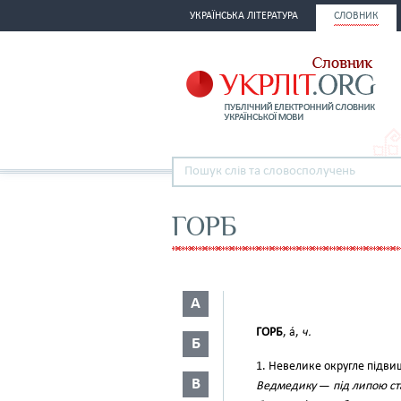
УКРАЇНСЬКА ЛІТЕРАТУРА
СЛОВНИК
ГОРБ
А
ГОРБ
, а́,
ч.
Б
1. Невелике округле підви
В
Ведмедику
—
під липою ст