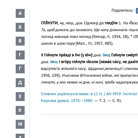
Поділитись:
А
ГЛЯ́НУТИ
, ну, неш,
док.
Однокр.до
гляді́ти
1.
На Йвас
Б
Та, щоб дожать до ланового, Ще копу дожинать пішл
погляд ковзнув повз погляд
(Гончар, II, 1954, 28); * 
В
школи в цюю пору
(Мал., III, 1957, 485).
Г
◊ Гля́нути пра́вді в о́чі (у ві́чі)
див.
о́ко
; Гля́нути сме́рті в
див.
о́ко
;
І вго́ру гля́нути ні́коли (нема́є ча́су, не даю́т
Ґ
відсутність вільного часу.
Щоденні репетиції і спектак
1956, 239);
Учасники Вітчизняної війни, які пропустил
Д
глянути, у них немає ні дня, ні ночі, треба надолужува
Словник української мови: в 11 тт. / АН УРСР. Інститут
Е
Наукова думка, 1970—1980.
— Т. 2. — С. 91.
Є
Ж