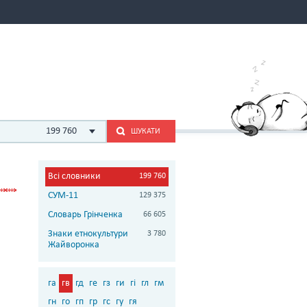
199 760
ШУКАТИ
Всі словники
199 760
СУМ-11
129 375
Словарь Грінченка
66 605
Знаки етнокультури
3 780
Жайворонка
га
гв
гд
ге
гз
ги
гі
гл
гм
гн
го
гп
гр
гс
гу
гя