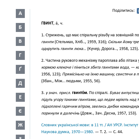
Поділитись:
А
ГВИНТ
, а́,
ч.
Б
1. Стрижень, що має спіральну різьбу на зовнішній п
В
гвинти
(Стельмах, Хліб.., 1959, 316);
Скільки йому тр
одкрутить гвинти люка…
(Кучер, Дорога.., 1958, 125).
Г
2. Частина рухового механізму пароплава або літака 
кормою клекоче і піниться збита гвинтами вода, — 
Ґ
1956, 123);
Прямісінько на їхню машину, свистячи в п
(Збан., Між.. людьми, 1955, 56).
Д
3.
у знач. присл.
гвинто́м
. По спіралі.
Буває випустиш 
Е
підуть угору такими гвинтами, що ледве мріють над 
підхоплені гарячим вітром, звелись дибки командирсь
Є
поринули в далечінь
(Довж., Зач. Десна, 1957, 153).
Ж
Словник української мови: в 11 тт. / АН УРСР. Інститут
Наукова думка, 1970—1980.
— Т. 2. — С. 44.