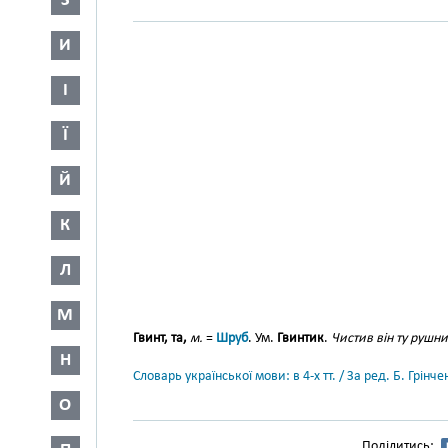
З
И
І
Ї
Й
К
Л
М
Гвинт, та,
м.
=
Шруб
. Ум.
Гвинтик
.
Чистив він ту рушн
Н
Словарь української мови: в 4-х тт. / За ред. Б. Грін
О
Поділитись: