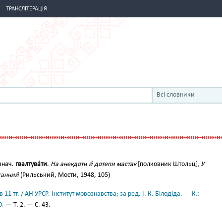
ТРАНСЛІТЕРАЦІЯ
Всі словники
знач.
гвалтува́ти
.
На анекдоти й дотепи мастак
[полковник Штольц]
, У
ганний
(Рильський, Мости, 1948, 105)
11 тт. / АН УРСР. Інститут мовознавства; за ред. І. К. Білодіда. — К.:
0.
— Т. 2. — С. 43.