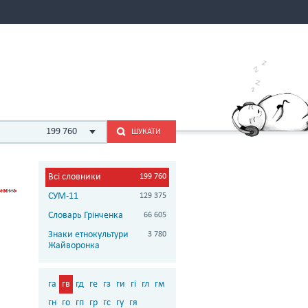
199 760
ШУКАТИ
Всі словники
199 760
СУМ-11
129 375
Словарь Грінченка
66 605
Знаки етнокультури
3 780
Жайворонка
га
гв
гд
ге
гз
ги
гі
гл
гм
гн
го
гп
гр
гс
гу
гя