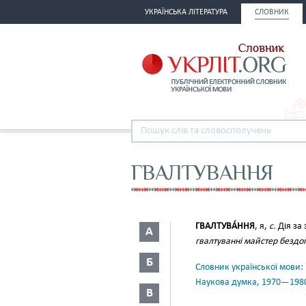
УКРАЇНСЬКА ЛІТЕРАТУРА
СЛОВНИК
ГВАЛТУВАННЯ
ГВАЛТУВА́ННЯ
, я,
с.
Дія за 
А
гвалтуванні майстер бездо
Б
Словник української мови: в 
Наукова думка, 1970—198
В