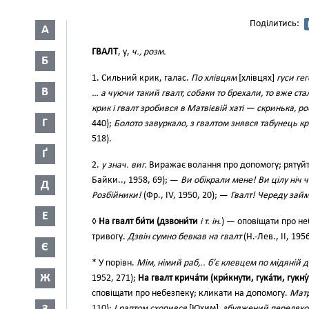
Поділитись:
А
ГВАЛТ
, у,
ч., розм.
Б
1. Сильний крик, галас.
По хлівцям
[хлівцях]
гуси ге
В
… а чуючи такий гвалт, собаки то брехали, то вже ста
крик і гвалт зробився в Матвієвій хаті — скринька, ро
Г
440);
Болото завуркало, з гвалтом знявся табунець к
518).
Ґ
2.
у знач. виг.
Виражає волання про допомогу; рятуй
Байки.., 1958, 69); —
Ви обікрали мене! Ви цілу ніч ч
Д
Розбійники!
(Фр., IV, 1950, 20); —
Гвалт! Череду займ
Е
◊
На гвалт би́ти (дзвони́ти
і т. ін.
) — оповіщати про не
тривогу.
Дзвін сумно бевкав на гвалт
(Н.-Лев., II, 1956
Є
* У порівн.
Мім, німий раб,.. б’є клевцем по мідяній д
Ж
1952, 271);
На гвалт крича́ти (кри́кнути, гука́ти, гукну
сповіщати про небезпеку; кликати на допомогу.
Матр
110);
І раптом схопився
[Юхим]
, збуджений переляко