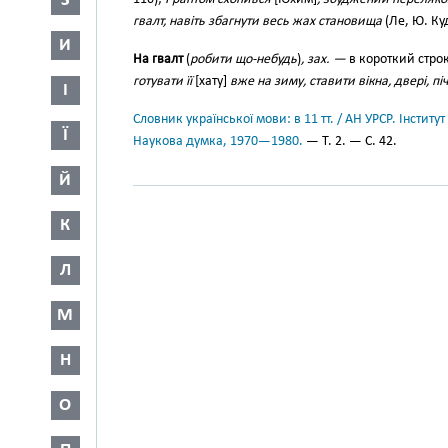
З
гвалт, навіть збагнути весь жах становища
(Ле, Ю. Куд
И
На гвалт
(
робити що-небудь
)
, зах. —
в короткий стро
готувати її
[хату]
вже на зиму, ставити вікна, двері, пі
І
Словник української мови: в 11 тт. / АН УРСР. Інститут
Ї
Наукова думка, 1970—1980.
— Т. 2. — С. 42.
Й
К
Л
М
Н
О