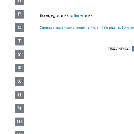
П
Р
Гвалт, ту,
м.
и пр. =
Ґвалт
. и пр.
С
Словарь української мови: в 4-х тт. / За ред. Б. Грін
Т
Поділитись:
У
Ф
Х
Ц
Ч
Ш