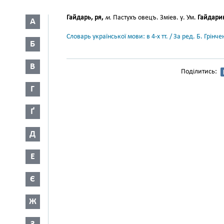
Гайдарь, ря,
м.
Пастухъ овецъ. Зміев. у. Ум.
Гайдари
А
Словарь української мови: в 4-х тт. / За ред. Б. Грін
Б
В
Поділитись:
Г
Ґ
Д
Е
Є
Ж