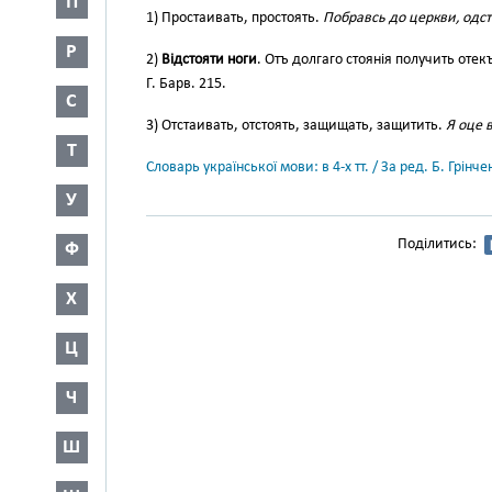
П
1) Простаивать, простоять.
Побравсь до церкви, одст
Р
2)
Відстояти ноги
. Отъ долгаго стоянія получить отек
Г. Барв. 215.
С
3) Отстаивать, отстоять, защищать, защитить.
Я оце 
Т
Словарь української мови: в 4-х тт. / За ред. Б. Грін
У
Поділитись:
Ф
Х
Ц
Ч
Ш