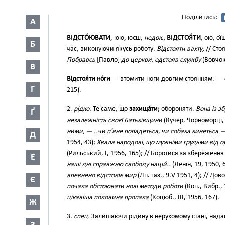
Поділитись:
А
ВІДСТО́ЮВАТИ
, юю, юєш,
недок.,
ВІДСТОЯ́ТИ
, ою́, ої
Б
час, виконуючи якусь роботу.
Відстояти вахту;
// Сто
Побравсь
[Павло]
до церкви, одстояв службу
(Вовчок.
В
Відстоя́ти но́ги
— втомити ноги довгим стоянням. —
Г
215).
2.
рідко.
Те саме, що
захища́ти;
обороняти.
Вона із з
Ґ
незалежність своєї Батьківщини
(Кучер, Чорноморці, 
ними, — ..чи п’яне попадеться, чи собака кинеться 
Д
1954, 43);
Хвала народові, що мужніми грудьми від о
(Рильський, І, 1956, 165); // Боротися за збереженн
Е
наші дні справжню свободу націй..
(Ленін, 19, 1950, 
впевнено відстоює мир
(Літ. газ., 9.V 1951, 4); // Д
Є
почала обстоювати нові методи роботи
(Коп., Вибр., 
цікавіша половина пропала
(Коцюб., III, 1956, 167).
Ж
3.
спец.
Залишаючи рідину в нерухомому стані, нада