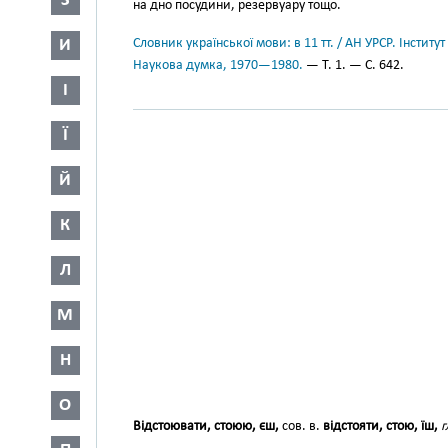
З
на дно посудини, резервуару тощо.
И
Словник української мови: в 11 тт. / АН УРСР. Інститут
Наукова думка, 1970—1980.
— Т. 1. — С. 642.
І
Ї
Й
К
Л
М
Н
О
Відстоювати, стоюю, єш,
сов. в.
відстояти, стою, їш,
г